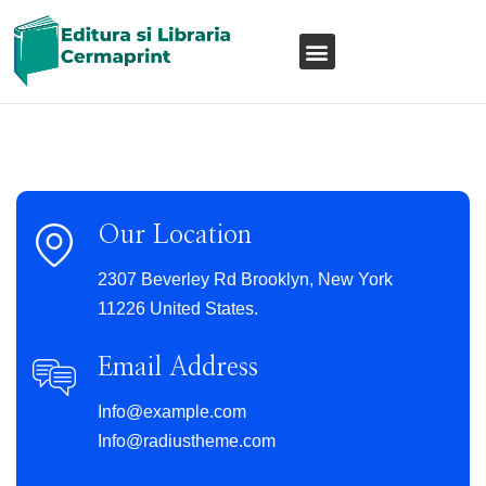
Our Location
2307 Beverley Rd Brooklyn, New York
11226 United States.
Email Address
Info@example.com
Info@radiustheme.com