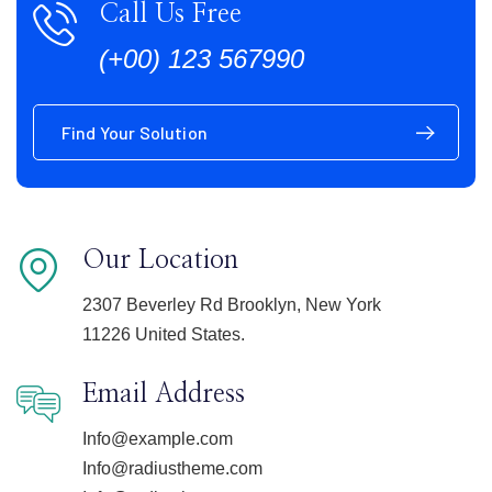
Call Us Free
(+00) 123 567990
Find Your Solution
Our Location
2307 Beverley Rd Brooklyn, New York
11226 United States.
Email Address
Info@example.com
Info@radiustheme.com