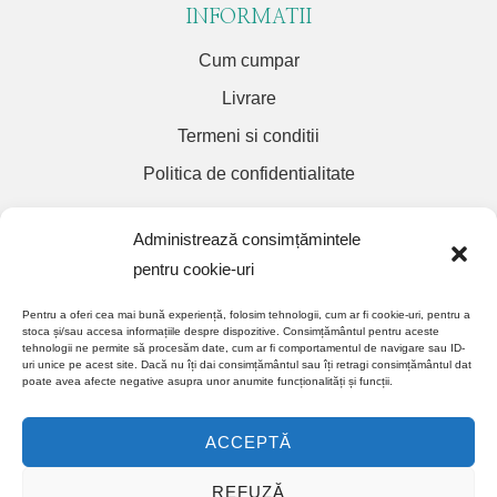
INFORMATII
Cum cumpar
Livrare
Termeni si conditii
Politica de confidentialitate
Contacte
Administrează consimțămintele
pentru cookie-uri
Contact Librarie
Pentru a oferi cea mai bună experiență, folosim tehnologii, cum ar fi cookie-uri, pentru a
Contact traduceri
stoca și/sau accesa informațiile despre dispozitive. Consimțământul pentru aceste
tehnologii ne permite să procesăm date, cum ar fi comportamentul de navigare sau ID-
Contact mediere
uri unice pe acest site. Dacă nu îți dai consimțământul sau îți retragi consimțământul dat
poate avea afecte negative asupra unor anumite funcționalități și funcții.
© Copyright 2022. All Rights Reserved. Power By
ACCEPTĂ
FocusWebDesign.ro
REFUZĂ